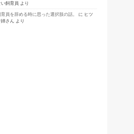
ない飼育員
より
飼育員を辞める時に思った選択肢の話。
に
ヒツ
ジ姉さん
より