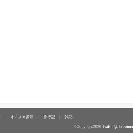
談
オススメ書籍
旅行記
雑記
©Copyright2026
Twitter@doltrainer