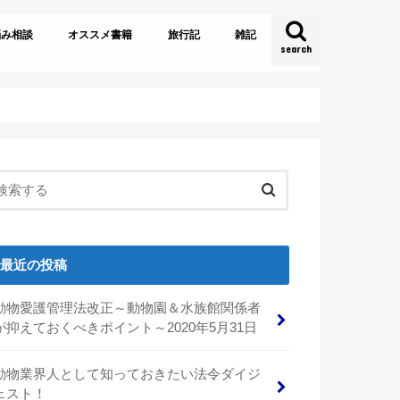
悩み相談
オススメ書籍
旅行記
雑記
search
とある飼育員達の雑談
最近の投稿
動物愛護管理法改正～動物園＆水族館関係者
が抑えておくべきポイント～2020年5月31日
動物業界人として知っておきたい法令ダイジ
ェスト！