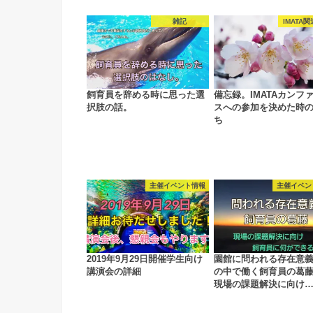
雑記
IMATA
飼育員を辞める時に思った選
備忘録。IMATAカンフ
択肢の話。
スへの参加を決めた時
ち
主催イベント情報
主催イベン
2019年9月29日開催学生向け
園館に問われる存在意
講演会の詳細
の中で働く飼育員の葛
現場の課題解決に向け