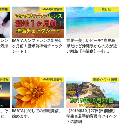
関連情報
IMATA関連情報
旅行記
ァレン
IMATAカンファレンス出発1
世界一美しいビーチ⁈鹿児島
の気持
ヶ月前！渡米前準備チェック
県だけど沖縄県からの方が近
シート！
い離島【与論島】へ行…
ト情報
IMATA関連情報
主催イベント情報
義、そ
IMATAに関しての情報発信、
【2019年10月27日(日)開催】
藤と、
始めます。
学生＆若手飼育員向けイベン
…
トの詳細