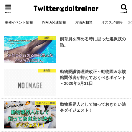
Twitter@doltrainer
menu
search
主催イベント情報
IMATA関連情報
お悩み相談
オススメ書籍
雑記
飼育員を辞める時に思った選択肢の
話。
未分類
動物愛護管理法改正～動物園＆水族
館関係者が抑えておくべきポイント
～2020年5月31日
主催イベント情報
動物業界人として知っておきたい法
令ダイジェスト！