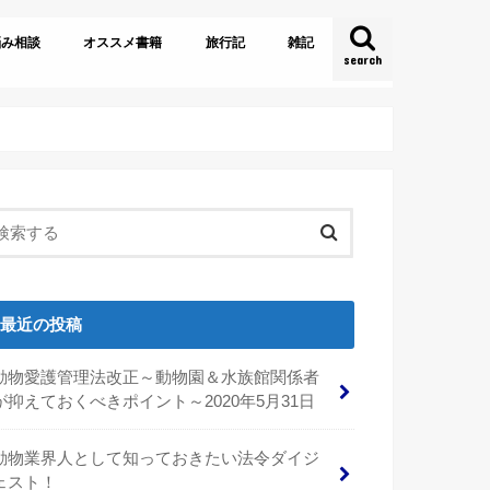
悩み相談
オススメ書籍
旅行記
雑記
search
とある飼育員達の雑談
最近の投稿
動物愛護管理法改正～動物園＆水族館関係者
が抑えておくべきポイント～2020年5月31日
動物業界人として知っておきたい法令ダイジ
ェスト！