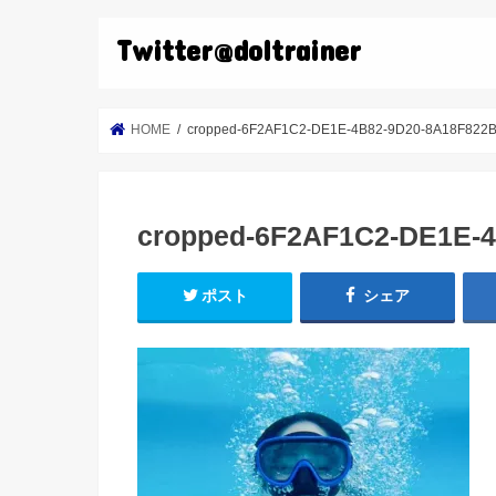
Twitter@doltrainer
HOME
cropped-6F2AF1C2-DE1E-4B82-9D20-8A18F822B
cropped-6F2AF1C2-DE1E-4
ポスト
シェア