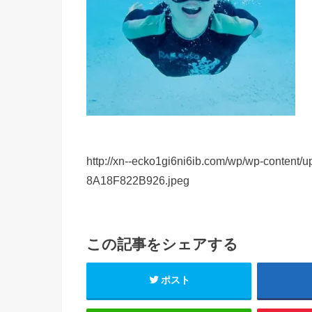
http://xn--ecko1gi6ni6ib.com/wp/wp-conten
8A18F822B926.jpeg
この記事をシェアする
ポスト