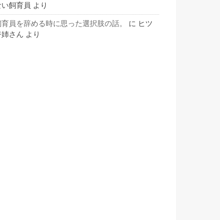
ない飼育員
より
飼育員を辞める時に思った選択肢の話。
に
ヒツ
ジ姉さん
より