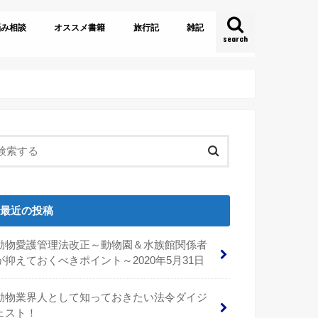
悩み相談
オススメ書籍
旅行記
雑記
search
とある飼育員達の雑談
最近の投稿
動物愛護管理法改正～動物園＆水族館関係者
が抑えておくべきポイント～2020年5月31日
動物業界人として知っておきたい法令ダイジ
ェスト！