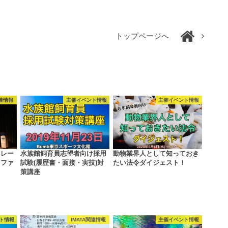
トップページへ
関連情報
主催イベント情報
主催イベント情報
トレー
水族館飼育員志望者向け採用
動物業界人として知っておき
ンファ
試験(履歴書・面接・実技)対
たい法令ダイジェスト！
策講座
ト情報
IMATA関連情報
主催イベント情報