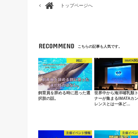
トップページへ
RECOMMEND
こちらの記事も人気です。
雑記
IMATA
飼育員を辞める時に思った選
世界中から海洋哺乳類
択肢の話。
ナーが集まるIMATAカ
レンスとは一体ど…
主催イベント情報
主催イベン