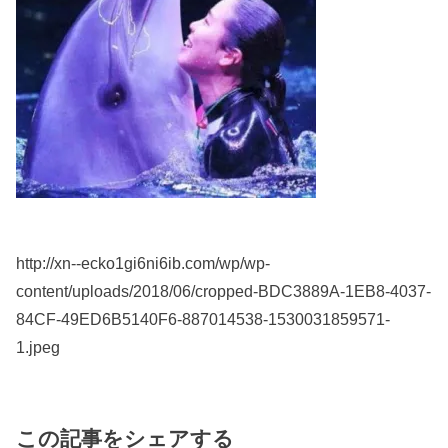
http://xn--ecko1gi6ni6ib.com/wp/wp-
content/uploads/2018/06/cropped-BDC3889A-1EB8-4037-
84CF-49ED6B5140F6-887014538-1530031859571-
1.jpeg
この記事をシェアする