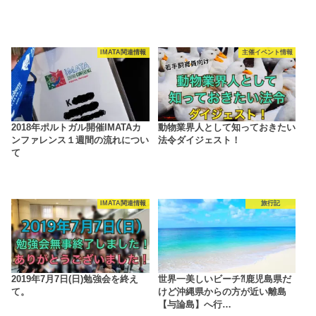
IMATA関連情報
主催イベント情報
2018年ポルトガル開催IMATAカ
動物業界人として知っておきたい
ンファレンス１週間の流れについ
法令ダイジェスト！
て
IMATA関連情報
旅行記
2019年7月7日(日)勉強会を終え
世界一美しいビーチ⁈鹿児島県だ
て。
けど沖縄県からの方が近い離島
【与論島】へ行…