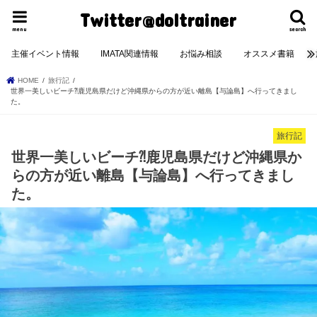
Twitter@doltrainer
menu
search
主催イベント情報
IMATA関連情報
お悩み相談
オススメ書籍
HOME
旅行記
世界一美しいビーチ⁈鹿児島県だけど沖縄県からの方が近い離島【与論島】へ行ってきまし
た。
旅行記
世界一美しいビーチ⁈鹿児島県だけど沖縄県か
らの方が近い離島【与論島】へ行ってきまし
た。