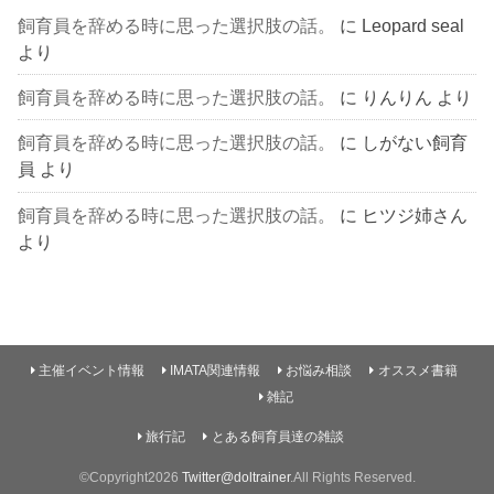
飼育員を辞める時に思った選択肢の話。
に
Leopard seal
より
飼育員を辞める時に思った選択肢の話。
に
りんりん
より
飼育員を辞める時に思った選択肢の話。
に
しがない飼育
員
より
飼育員を辞める時に思った選択肢の話。
に
ヒツジ姉さん
より
主催イベント情報
IMATA関連情報
お悩み相談
オススメ書籍
雑記
旅行記
とある飼育員達の雑談
©Copyright2026
Twitter@doltrainer
.All Rights Reserved.