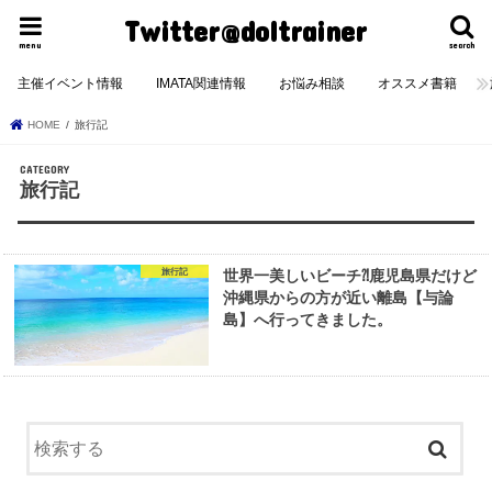
Twitter@doltrainer
menu
search
主催イベント情報
IMATA関連情報
お悩み相談
オススメ書籍
HOME
旅行記
旅行記
旅行記
世界一美しいビーチ⁈鹿児島県だけど
沖縄県からの方が近い離島【与論
島】へ行ってきました。