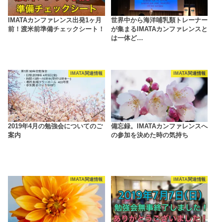
IMATAカンファレンス出発1ヶ月
世界中から海洋哺乳類トレーナー
前！渡米前準備チェックシート！
が集まるIMATAカンファレンスと
は一体ど…
IMATA関連情報
IMATA関連情報
2019年4月の勉強会についてのご
備忘録。IMATAカンファレンスへ
案内
の参加を決めた時の気持ち
IMATA関連情報
IMATA関連情報